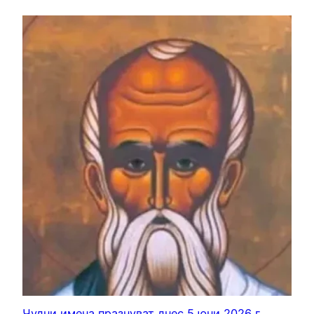
Чудни имена празнуват днес 5 юни 2026 г.