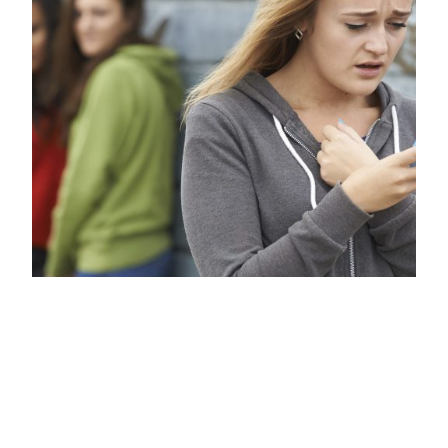
Само за ден: 80 жени се разпознават в клипове
от порно сайтове, заснети в салони за лазерна
епилация в Бургас
03.02.2026