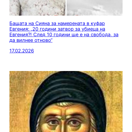
Бащата на Сияна за намерената в куфар
Евгения: „20 години затвор за убиеца на
Евгения?! След 10 години ще е на свобода, за
да вилнее отново“
17.02.2026