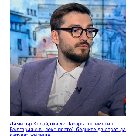
Димитър Калайджиев: Пазарът на имоти в
България е в „леко плато“, бедните да спрат да
купуват жилища