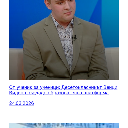
От ученик за ученици: Десетокласникът Венци
Видьов създаде образователна платформа
24.03.2026