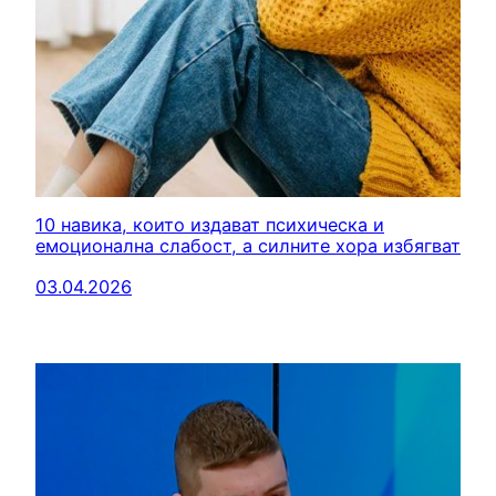
10 навика, които издават психическа и
емоционална слабост, а силните хора избягват
03.04.2026