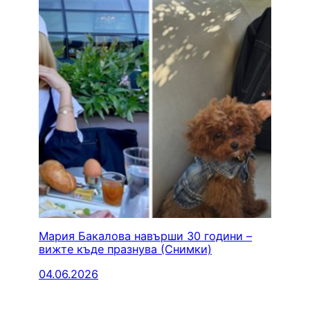
Мария Бакалова навърши 30 години –
вижте къде празнува (Снимки)
04.06.2026