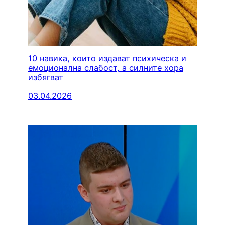
10 навика, които издават психическа и
емоционална слабост, а силните хора
избягват
03.04.2026