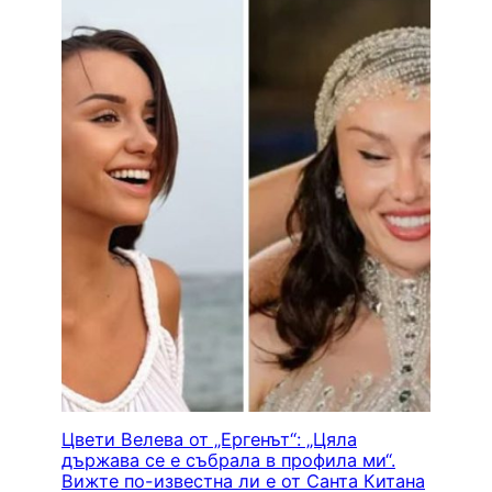
Цвети Велева от „Ергенът“: „Цяла
държава се е събрала в профила ми“.
Вижте по-известна ли е от Санта Китана