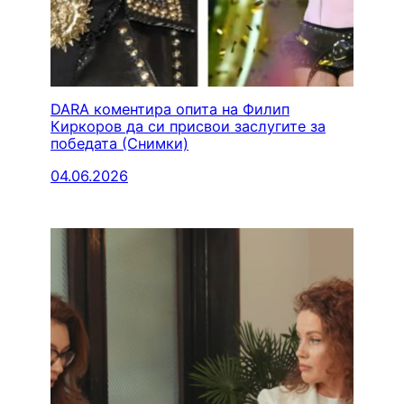
DARA коментира опита на Филип
Киркоров да си присвои заслугите за
победата (Снимки)
04.06.2026