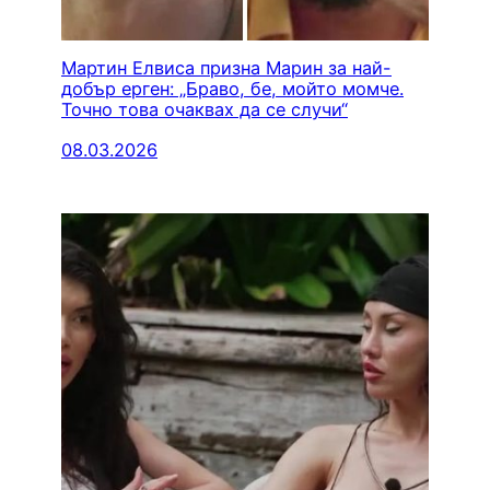
Мартин Елвиса призна Марин за най-
добър ерген: „Браво, бе, мойто момче.
Точно това очаквах да се случи“
08.03.2026