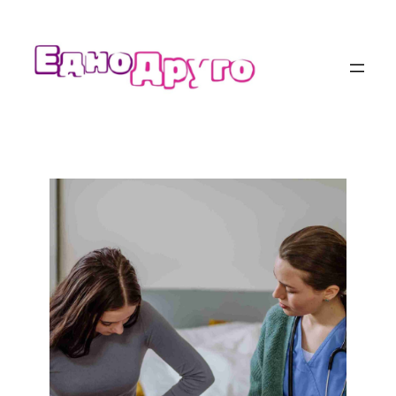
Към
съдържанието