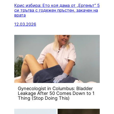
Крис избира: Ето коя дама от „Ергенът“ 5
си тръгва с годежен пръстен, закачен на
врата
12.03.2026
Gynecologist in Columbus: Bladder
Leakage After 50 Comes Down to 1
Thing (Stop Doing This)