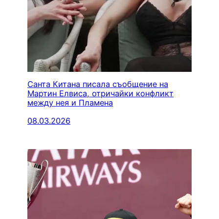
Санта Китана писала съобщение на
Мартин Елвиса, отричайки конфликт
между нея и Пламена
08.03.2026