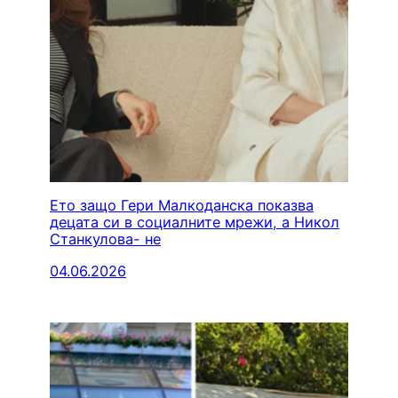
Ето защо Гери Малкоданска показва
децата си в социалните мрежи, а Никол
Станкулова- не
04.06.2026