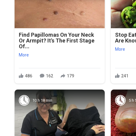
Find Papillomas On Your Neck
Stop Ea
Or Armpit? It's The First Stage
Are Kno
Of...
More
More
486
162
179
241
10 h 18 min
5 h 