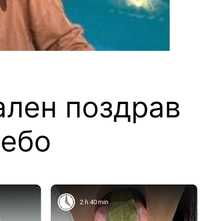
ален поздрав
Бебо
2 h 40 min