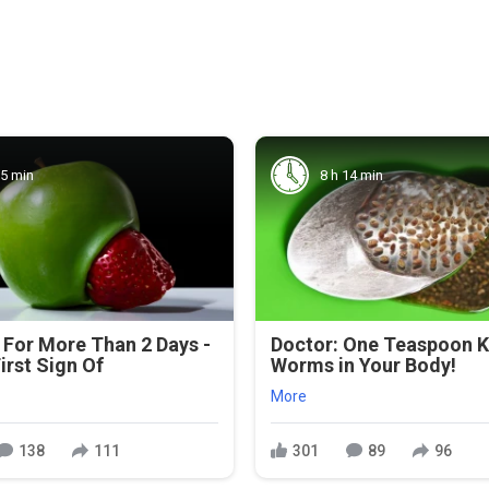
55 min
8 h 14 min
For More Than 2 Days -
Doctor: One Teaspoon Kil
First Sign Of
Worms in Your Body!
More
138
111
301
89
96