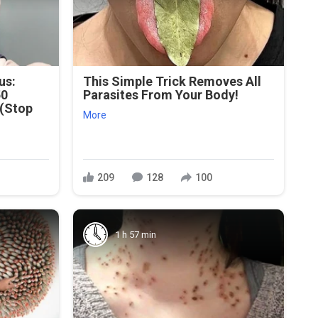
us:
This Simple Trick Removes All
50
Parasites From Your Body!
 (Stop
More
209
128
100
1 h 57 min