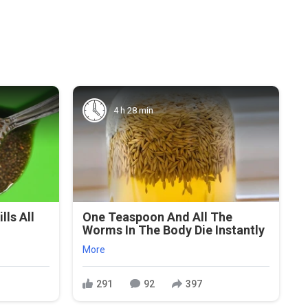
4 h 28 min
ls All
One Teaspoon And All The
Worms In The Body Die Instantly
More
291
92
397