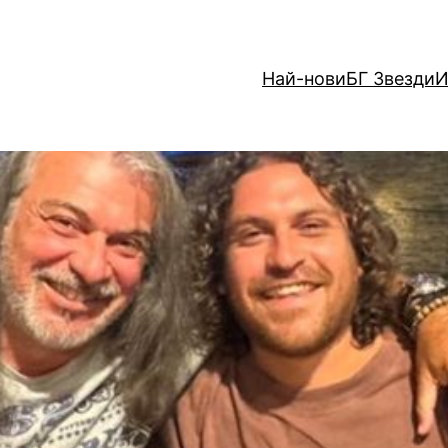
Най-нови
БГ Звезди
И