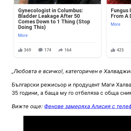
Gynecologist in Columbus:
Fungus I
Bladder Leakage After 50
From A D
Comes Down to 1 Thing (Stop
More
Doing This)
More
369
174
164
425
„Любовта е всичко!, категоричен е Халваджия
Български режисьор и продуцент Маги Халва
35 години, а баща му го отбеляза с обща сни
Вижте още:
Фенове замеряха Алисия с телеф