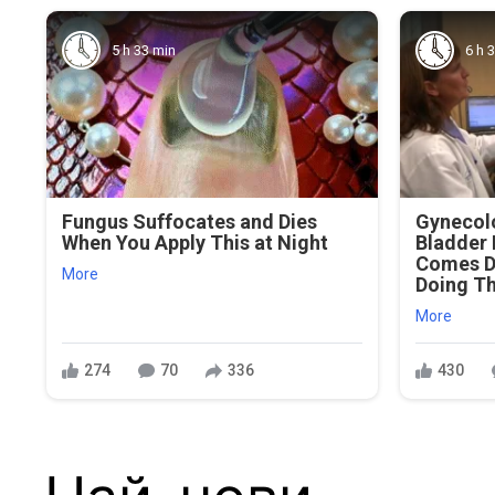
5 h 33 min
6 h 
Fungus Suffocates and Dies
Gynecolo
When You Apply This at Night
Bladder 
Comes D
More
Doing Th
More
274
70
336
430