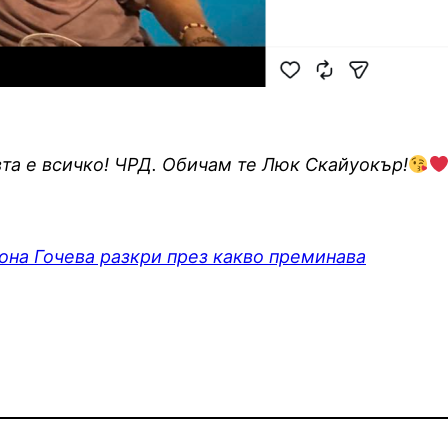
та е всичко! ЧРД. Обичам те Люк Скайуокър!
Мона Гочева разкри през какво преминава