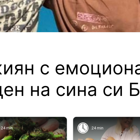
иян с емоцион
ен на сина си 
 24 min
24 min