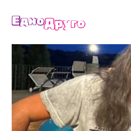
Към
съдържанието