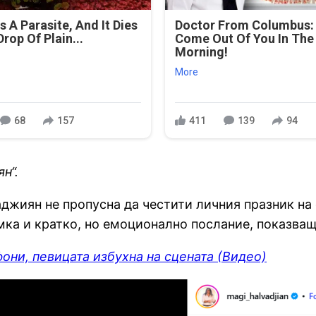
s A Parasite, And It Dies
Doctor From Columbus
rop Of Plain...
Come Out Of You In The
Morning!
More
68
157
411
139
94
н“.
джиян не пропусна да честити личния празник на
мка и кратко, но емоционално послание, показващ
они, певицата избухна на сцената (Видео)