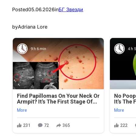
Posted
05.06.2026
in
БГ Звезди
by
Adriana Lore
9 h 6 min
4 h 
Find Papillomas On Your Neck Or
No Poop 
Armpit? It's The First Stage Of...
It's The 
More
More
231
72
365
222