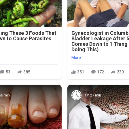
ting These 3 Foods That
Gynecologist in Columb
wn to Cause Parasites
Bladder Leakage After 
Comes Down to 1 Thing
Doing This)
More
53
385
351
172
239
56 min
1 h 27 min