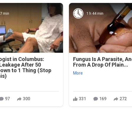
37 min
1 h 44 min
gist in Columbus:
Fungus Is A Parasite, And
Leakage After 50
From A Drop Of Plain...
own to 1 Thing (Stop
More
is)
97
300
331
169
272