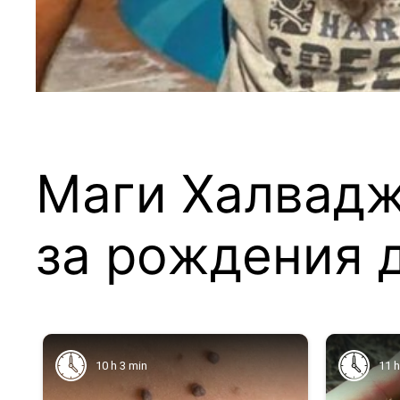
Маги Халвадж
за рождения д
10 h 3 min
11 h