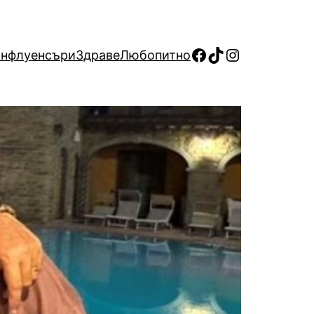
Facebook
TikTok
Instagram
нфлуенсъри
Здраве
Любопитно