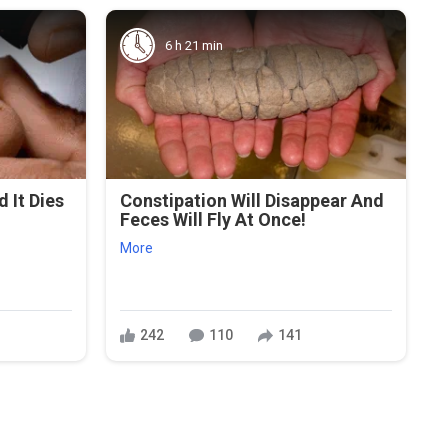
6 h 21 min
 It Dies
Constipation Will Disappear And
Feces Will Fly At Once!
More
242
110
141