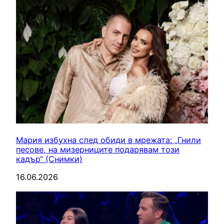
Мария избухна след обиди в мрежата: „Гнили
песове, на мизерниците подарявам този
кадър“ (Снимки)
16.06.2026