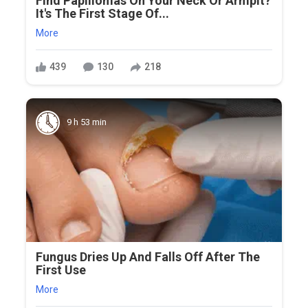
Find Papillomas On Your Neck Or Armpit?
It's The First Stage Of...
More
439
130
218
9 h 53 min
Fungus Dries Up And Falls Off After The
First Use
More