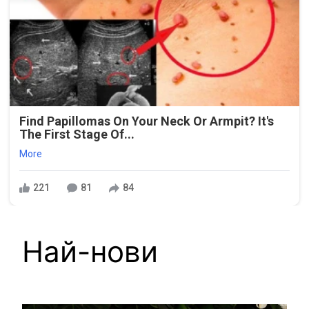
Find Papillomas On Your Neck Or Armpit? It's
The First Stage Of...
More
221
81
84
Най-нови