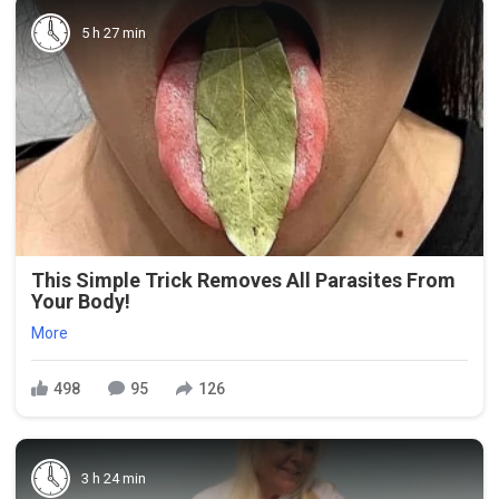
5 h 27 min
This Simple Trick Removes All Parasites From
Your Body!
More
498
95
126
3 h 24 min