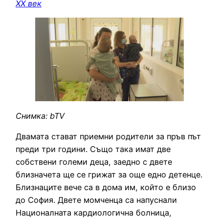
ХХ век
Снимка: bTV
Двамата стават приемни родители за пръв път
преди три години. Също така имат две
собствени големи деца, заедно с двете
близначета ще се грижат за още едно детенце.
Близнаците вече са в дома им, който е близо
до София. Двете момченца са напуснали
Националната кардиологична болница,