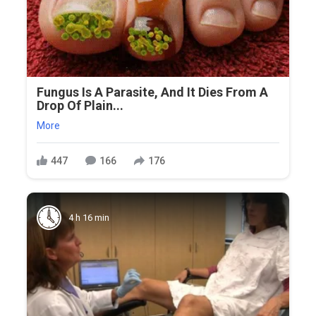
Fungus Is A Parasite, And It Dies From A
Drop Of Plain...
More
447
166
176
4 h 16 min