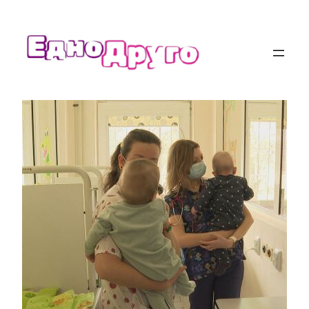
Към
съдържанието