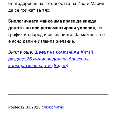
благодарение на готовността на Иво и Мария
да се грижат за тях.
Биологичната майка има право да вижда
децата, но при регламентирани условия
, по
график и според изискванията. За момента не
е ясно дали е изявила желание.
Вижте още:
Шефът на компания в Китай
раздаде 26 милиона долара бонуси на
корпоративно парти (Видео)
Posted
12.03.2026
in
Любопитно