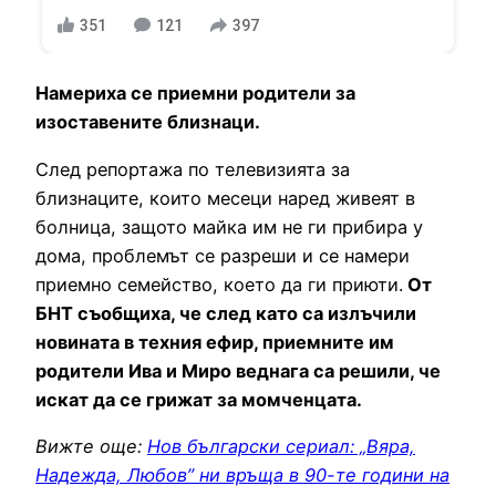
351
121
397
Намериха се приемни родители за
изоставените близнаци.
След репортажа по телевизията за
близнаците, които месеци наред живеят в
болница, защото майка им не ги прибира у
дома, проблемът се разреши и се намери
приемно семейство, което да ги приюти.
От
БНТ съобщиха, че след като са излъчили
новината в техния ефир, приемните им
родители Ива и Миро веднага са решили, че
искат да се грижат за момченцата.
Вижте още:
Нов български сериал: „Вяра,
Надежда, Любов” ни връща в 90-те години на