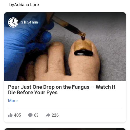
by
Adriana Lore
3 h 54 min
Pour Just One Drop on the Fungus — Watch It
Die Before Your Eyes
More
405
63
226